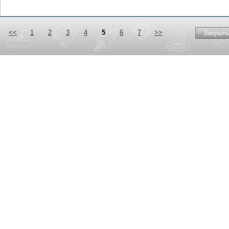
<<
1
2
3
4
5
6
7
>>
Закрыть