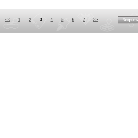
<<
1
2
3
4
5
6
7
>>
Закрыть